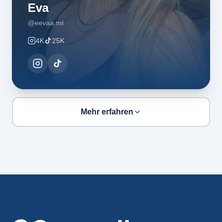
Eva
@eevaa.ml
4K
25K
Mehr erfahren