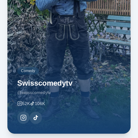
Comedy
Swisscomedytv
@swisscomedytv
52K
106K